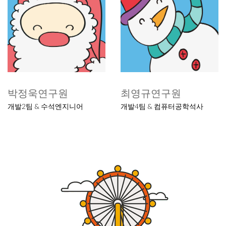
박정욱연구원
최영규연구원
개발2팀 & 수석엔지니어
개발4팀 & 컴퓨터공학석사