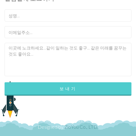
© ZioYou 2014. All Rights Reserved.
Designed by
ZioYou Co., LTD.