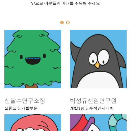
앞으로 이분들의 미래를 주목해 주세요
신달수연구소장
박성규선임연구원
실험실 & 개발부문
개발1팀 & 수석엔지니어